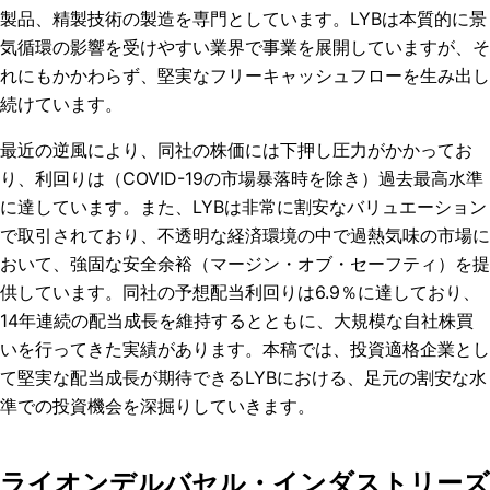
製品、精製技術の製造を専門としています。LYBは本質的に景
気循環の影響を受けやすい業界で事業を展開していますが、そ
れにもかかわらず、堅実なフリーキャッシュフローを生み出し
続けています。
最近の逆風により、同社の株価には下押し圧力がかかってお
り、利回りは（COVID-19の市場暴落時を除き）過去最高水準
に達しています。また、LYBは非常に割安なバリュエーション
で取引されており、不透明な経済環境の中で過熱気味の市場に
おいて、強固な安全余裕（マージン・オブ・セーフティ）を提
供しています。同社の予想配当利回りは6.9％に達しており、
14年連続の配当成長を維持するとともに、大規模な自社株買
いを行ってきた実績があります。本稿では、投資適格企業とし
て堅実な配当成長が期待できるLYBにおける、足元の割安な水
準での投資機会を深掘りしていきます。
ライオンデルバセル・インダストリーズ