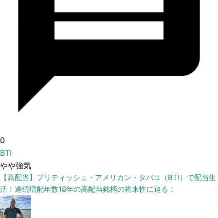
0
BTI
やや強気
【高配当】ブリティッシュ・アメリカン・タバコ（BTI）で配当生
活！連続増配年数18年の高配当銘柄の将来性に迫る！