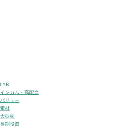
LYB
インカム・高配当
バリュー
素材
大型株
長期投資