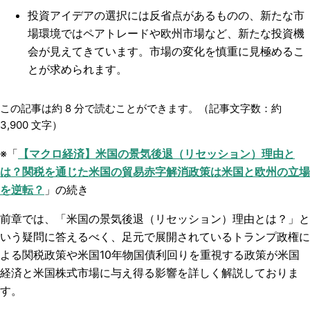
投資アイデアの選択には反省点があるものの、新たな市
場環境ではペアトレードや欧州市場など、新たな投資機
会が見えてきています。市場の変化を慎重に見極めるこ
とが求められます。
この記事は約
8
分で読むことができます。（記事文字数：約
3,900
文字）
※「
【マクロ経済】米国の景気後退（リセッション）理由と
は？関税を通じた米国の貿易赤字解消政策は米国と欧州の立場
を逆転？
」の続き
前章では、「米国の景気後退（リセッション）理由とは？」と
いう疑問に答えるべく、足元で展開されているトランプ政権に
よる関税政策や米国10年物国債利回りを重視する政策が米国
経済と米国株式市場に与え得る影響を詳しく解説しておりま
す。