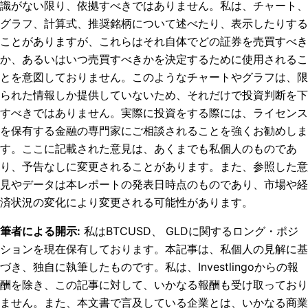
識がない限り、依拠すべきではありません。私は、チャート、
グラフ、計算式、推奨銘柄について述べたり、表示したりする
ことがありますが、これらはそれ自体でどの証券を売買すべき
か、あるいはいつ売買すべきかを決定するために使用されるこ
とを意図しておりません。このようなチャートやグラフは、限
られた情報しか提供していないため、それだけで投資判断を下
すべきではありません。実際に投資をする際には、ライセンス
を保有する金融の専門家にご相談されることを強くお勧めしま
す。ここに記載された意見は、あくまでも私個人のものであ
り、予告なしに変更されることがあります。また、参照した意
見やデータは本レポートの発表日時点のものであり、市場や経
済状況の変化により変更される可能性があります。
筆者による開示
:
私はBTCUSD、 GLDに関するロング・ポジ
ションを現在保有しております。
本記事は、私個人の見解に基
づき、独自に執筆したものです。私は、Investlingoからの報
酬を除き、この記事に対して、いかなる報酬も受け取っており
ません。また、本文書で言及している企業とは、いかなる商業