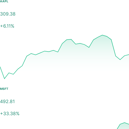
AAPL
309.38
+
6.11
%
MSFT
492.81
+
33.38
%