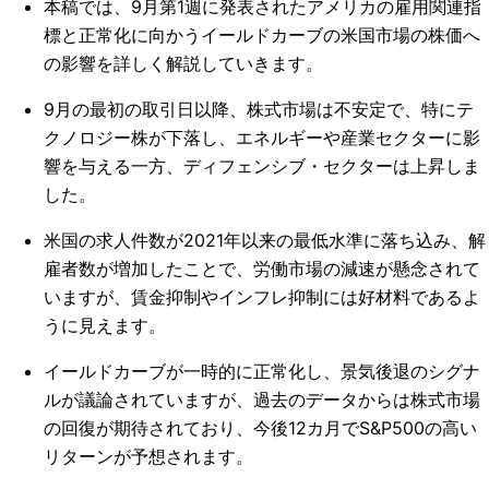
本稿では、9月第1週に発表されたアメリカの雇用関連指
標と正常化に向かうイールドカーブの米国市場の株価へ
の影響を詳しく解説していきます。
9月の最初の取引日以降、株式市場は不安定で、特にテ
クノロジー株が下落し、エネルギーや産業セクターに影
響を与える一方、ディフェンシブ・セクターは上昇しま
した。
米国の求人件数が2021年以来の最低水準に落ち込み、解
雇者数が増加したことで、労働市場の減速が懸念されて
いますが、賃金抑制やインフレ抑制には好材料であるよ
うに見えます。
イールドカーブが一時的に正常化し、景気後退のシグナ
ルが議論されていますが、過去のデータからは株式市場
の回復が期待されており、今後12カ月でS&P500の高い
リターンが予想されます。