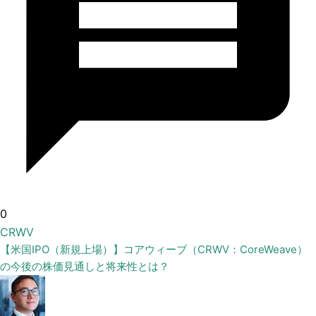
0
CRWV
【米国IPO（新規上場）】コアウィーブ（CRWV：CoreWeave）
の今後の株価見通しと将来性とは？