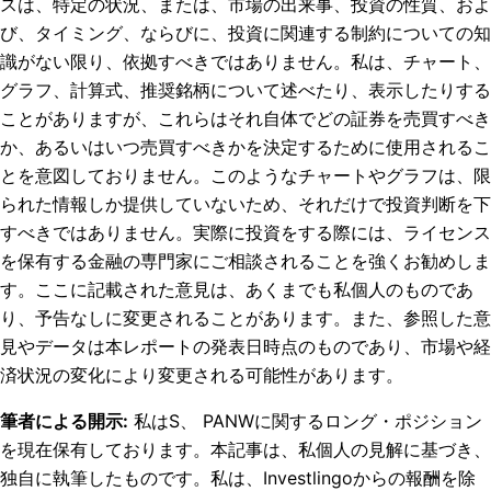
スは、特定の状況、または、市場の出来事、投資の性質、およ
び、タイミング、ならびに、投資に関連する制約についての知
識がない限り、依拠すべきではありません。私は、チャート、
グラフ、計算式、推奨銘柄について述べたり、表示したりする
ことがありますが、これらはそれ自体でどの証券を売買すべき
か、あるいはいつ売買すべきかを決定するために使用されるこ
とを意図しておりません。このようなチャートやグラフは、限
られた情報しか提供していないため、それだけで投資判断を下
すべきではありません。実際に投資をする際には、ライセンス
を保有する金融の専門家にご相談されることを強くお勧めしま
す。ここに記載された意見は、あくまでも私個人のものであ
り、予告なしに変更されることがあります。また、参照した意
見やデータは本レポートの発表日時点のものであり、市場や経
済状況の変化により変更される可能性があります。
筆者による開示
:
私はS、 PANWに関するロング・ポジション
を現在保有しております。
本記事は、私個人の見解に基づき、
独自に執筆したものです。私は、Investlingoからの報酬を除