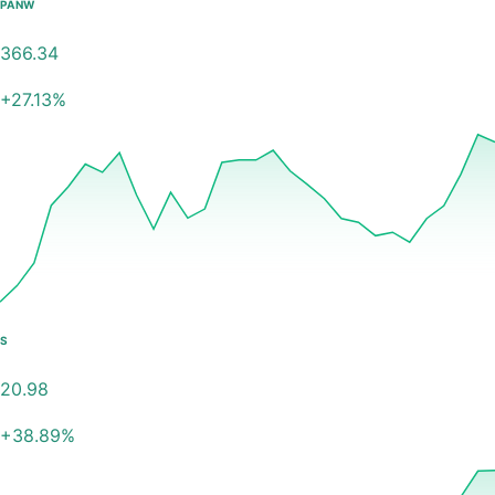
PANW
366.34
+
27.13
%
S
20.98
+
38.89
%