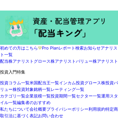
初めての方はこちら
Pro Plan
レポート検索
お知らせ
アナリス
ト一覧
配当株アナリスト
グロース株アナリスト
バリュー株アナリスト
投資入門特集
投資コラム一覧
米国配当王一覧
インカム投資
グロース株投資
バ
リュー株投資
対象銘柄一覧
レーティング一覧
カテゴリ一覧
企業規模一覧
投資期間一覧
セクター一覧
運用スタ
イル一覧
編集者のおすすめ
私たちについて
会社概要
プライバシーポリシー
利用規約
特定商
取引法に基づく表記
お問い合わせ