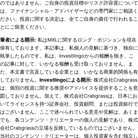
のではありません。ご自身の投資目標やリスク許容度について
は、ファイナンシャル・アドバイザーなどの専門家にご相談く
ださい。投資に関する決定は、全てご自身の責任で行われるこ
とにご留意ください。
筆者による開示
:
私はMXLに関するロング・ポジションを現在
保有しております。
本記事は、私個人の見解に基づき、独自に
執筆したものです。私は、Investlingoからの報酬を除き、こ
の記事に対して、いかなる報酬も受け取っておりません。ま
た、本文書で言及している企業とは、いかなる商業的関係も有
しておりません。
Investlingoによる開示
:
株式会社Crabgrass
は、個別の投資に関する推奨やアドバイスを提供することを意
図しておりません。加えて、株式会社Crabgrassは、日本にお
いてライセンスを持つ証券会社、投資顧問、または投資銀行で
はございません。ここで述べられている意見や見解は、あくま
でも、各コンテンツ・クリエーターの個人の見解であり、株式
会社Crabgrassの立場を反映しているものではございません。
当社のコンテンツ・クリエーターは、個人投資家を含む独立し