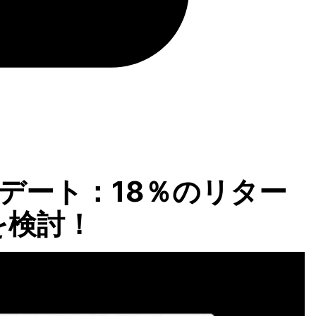
プデート：18％のリター
を検討！