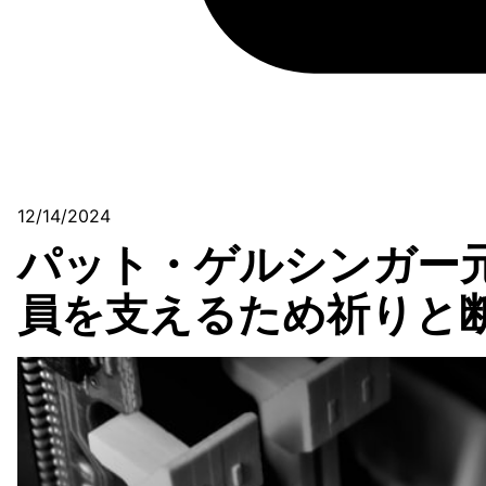
12/14/2024
パット・ゲルシンガー元
員を支えるため祈りと