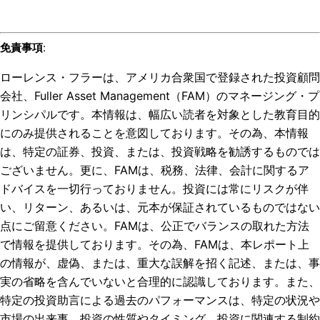
免責事項
:
ローレンス・フラーは、アメリカ合衆国で登録された投資顧問
会社、Fuller Asset Management（FAM）のマネージング・プ
リンシパルです。本情報は、幅広い読者を対象とした教育目的
にのみ提供されることを意図しております。その為、本情報
は、特定の証券、投資、または、投資戦略を勧誘するものでは
ございません。更に、FAMは、税務、法律、会計に関するア
ドバイスを一切行っておりません。投資には常にリスクが伴
い、リターン、あるいは、元本が保証されているものではない
点にご留意ください。FAMは、公正でバランスの取れた方法
で情報を提供しております。その為、FAMは、本レポート上
の情報が、虚偽、または、重大な誤解を招く記述、または、事
実の省略を含んでいないと合理的に認識しております。また、
特定の投資助言による過去のパフォーマンスは、特定の状況や
市場の出来事、投資の性質やタイミング、投資に関連する制約