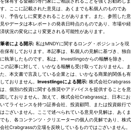
を保有する金融の専門家にご相談されることを強くお勧めしま
す。ここに記載された意見は、あくまでも私個人のものであ
り、予告なしに変更されることがあります。また、参照した意
見やデータは本レポートの発表日時点のものであり、市場や経
済状況の変化により変更される可能性があります。
筆者による開示
:
私はMNDYに関するロング・ポジションを現
在保有しております。
本記事は、私個人の見解に基づき、独自
に執筆したものです。私は、Investlingoからの報酬を除き、
この記事に対して、いかなる報酬も受け取っておりません。ま
た、本文書で言及している企業とは、いかなる商業的関係も有
しておりません。
Investlingoによる開示
:
株式会社Crabgrass
は、個別の投資に関する推奨やアドバイスを提供することを意
図しておりません。加えて、株式会社Crabgrassは、日本にお
いてライセンスを持つ証券会社、投資顧問、または投資銀行で
はございません。ここで述べられている意見や見解は、あくま
でも、各コンテンツ・クリエーターの個人の見解であり、株式
会社Crabgrassの立場を反映しているものではございません。