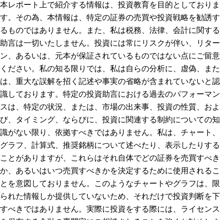
本レポート上で紹介する情報は、投資教育を目的としておりま
す。その為、本情報は、特定の証券の売買や投資戦略を勧誘す
るものではありません。また、私は税務、法律、会計に関する
助言は一切いたしません。投資には常にリスクが伴い、リター
ン、あるいは、元本が保証されているものではない点にご留意
ください。私の知る限りでは、私は自らの分析に、虚偽、また
は、重大な誤解を招く記述や事実の省略が含まれていないと認
識しております。特定の投資助言における過去のパフォーマン
スは、特定の状況、または、市場の出来事、投資の性質、およ
び、タイミング、ならびに、投資に関連する制約についての知
識がない限り、依拠すべきではありません。私は、チャート、
グラフ、計算式、推奨銘柄について述べたり、表示したりする
ことがありますが、これらはそれ自体でどの証券を売買すべき
か、あるいはいつ売買すべきかを決定するために使用されるこ
とを意図しておりません。このようなチャートやグラフは、限
られた情報しか提供していないため、それだけで投資判断を下
すべきではありません。実際に投資をする際には、ライセンス