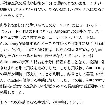
が対象企業の業務や技術を十分に理解できないまま、シナジー
効果がほとんど得られない、あるいはむしろマイナスになるこ
ともあります。
典型的な例として挙げられるのが、2011年に
ヒューレット・
パッカード
が110億ドルで行ったAutonomyの買収です。ハー
ドウェア中心の企業である
ヒューレット・パッカード
は、
Autonomyが提供するAIベースの自動化の可能性に魅了されま
した。ただし、当時のAI技術は、現在のChatGPTのような高
度な技術と比べると遥かに未発達なものでした。同社は
Autonomyの実際の製品を十分に精査することなく、物語に引
き込まれる形で買収を進めました。しかし買収後、Autonomy
の製品が期待に応えないことが判明し、結果として善意（のれ
ん）の全額を償却する事態に陥りました。その後、Autonomy
創業者に対する企業詐欺の訴訟をめぐる長期的な法廷闘争へと
発展しました。
もう一つの教訓となる事例が、2010年にインテル