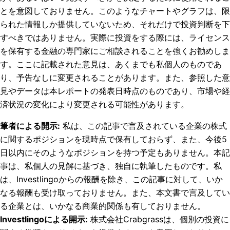
とを意図しておりません。このようなチャートやグラフは、限
られた情報しか提供していないため、それだけで投資判断を下
すべきではありません。実際に投資をする際には、ライセンス
を保有する金融の専門家にご相談されることを強くお勧めしま
す。ここに記載された意見は、あくまでも私個人のものであ
り、予告なしに変更されることがあります。また、参照した意
見やデータは本レポートの発表日時点のものであり、市場や経
済状況の変化により変更される可能性があります。
筆者による開示
:
私は、この記事で言及されている企業の株式
に関するポジションを現時点で保有しておらず、また、今後5
日以内にそのようなポジションを持つ予定もありません。
本記
事は、私個人の見解に基づき、独自に執筆したものです。私
は、Investlingoからの報酬を除き、この記事に対して、いか
なる報酬も受け取っておりません。また、本文書で言及してい
る企業とは、いかなる商業的関係も有しておりません。
Investlingoによる開示
:
株式会社Crabgrassは、個別の投資に