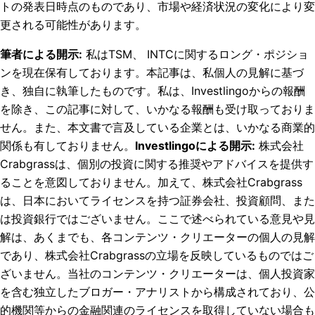
トの発表日時点のものであり、市場や経済状況の変化により変
更される可能性があります。
筆者による開示
:
私はTSM、 INTCに関するロング・ポジショ
ンを現在保有しております。
本記事は、私個人の見解に基づ
き、独自に執筆したものです。私は、Investlingoからの報酬
を除き、この記事に対して、いかなる報酬も受け取っておりま
せん。また、本文書で言及している企業とは、いかなる商業的
関係も有しておりません。
Investlingoによる開示
:
株式会社
Crabgrassは、個別の投資に関する推奨やアドバイスを提供す
ることを意図しておりません。加えて、株式会社Crabgrass
は、日本においてライセンスを持つ証券会社、投資顧問、また
は投資銀行ではございません。ここで述べられている意見や見
解は、あくまでも、各コンテンツ・クリエーターの個人の見解
であり、株式会社Crabgrassの立場を反映しているものではご
ざいません。当社のコンテンツ・クリエーターは、個人投資家
を含む独立したブロガー・アナリストから構成されており、公
的機関等からの金融関連のライセンスを取得していない場合も