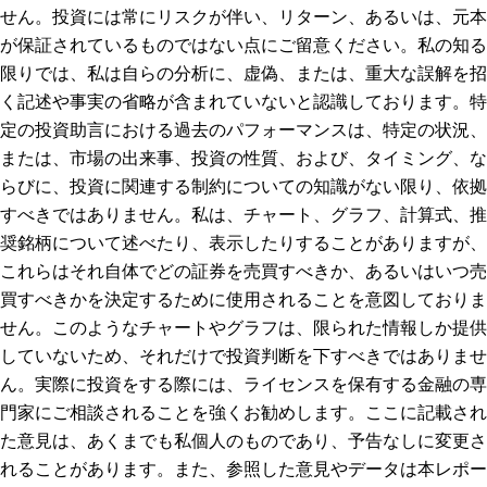
せん。投資には常にリスクが伴い、リターン、あるいは、元本
が保証されているものではない点にご留意ください。私の知る
限りでは、私は自らの分析に、虚偽、または、重大な誤解を招
く記述や事実の省略が含まれていないと認識しております。特
定の投資助言における過去のパフォーマンスは、特定の状況、
または、市場の出来事、投資の性質、および、タイミング、な
らびに、投資に関連する制約についての知識がない限り、依拠
すべきではありません。私は、チャート、グラフ、計算式、推
奨銘柄について述べたり、表示したりすることがありますが、
これらはそれ自体でどの証券を売買すべきか、あるいはいつ売
買すべきかを決定するために使用されることを意図しておりま
せん。このようなチャートやグラフは、限られた情報しか提供
していないため、それだけで投資判断を下すべきではありませ
ん。実際に投資をする際には、ライセンスを保有する金融の専
門家にご相談されることを強くお勧めします。ここに記載され
た意見は、あくまでも私個人のものであり、予告なしに変更さ
れることがあります。また、参照した意見やデータは本レポー