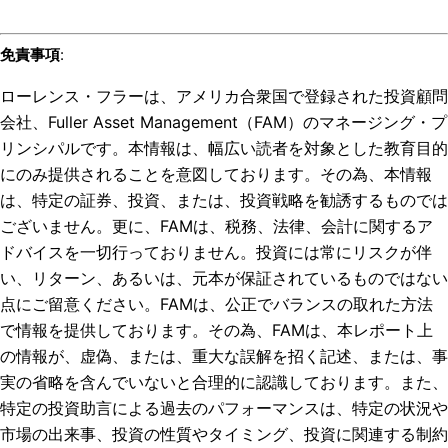
免責事項
:
ローレンス・フラーは、アメリカ合衆国で登録された投資顧問
会社、Fuller Asset Management（FAM）のマネージング・プ
リンシパルです。本情報は、幅広い読者を対象とした教育目的
にのみ提供されることを意図しております。その為、本情報
は、特定の証券、投資、または、投資戦略を勧誘するものでは
ございません。更に、FAMは、税務、法律、会計に関するア
ドバイスを一切行っておりません。投資には常にリスクが伴
い、リターン、あるいは、元本が保証されているものではない
点にご留意ください。FAMは、公正でバランスの取れた方法
で情報を提供しております。その為、FAMは、本レポート上
の情報が、虚偽、または、重大な誤解を招く記述、または、事
実の省略を含んでいないと合理的に認識しております。また、
特定の投資助言による過去のパフォーマンスは、特定の状況や
市場の出来事、投資の性質やタイミング、投資に関連する制約