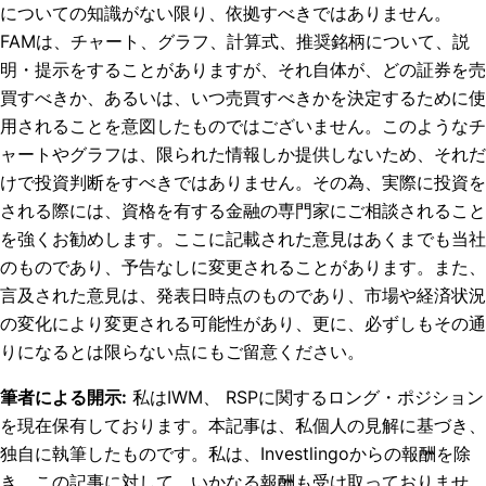
についての知識がない限り、依拠すべきではありません。
FAMは、チャート、グラフ、計算式、推奨銘柄について、説
明・提示をすることがありますが、それ自体が、どの証券を売
買すべきか、あるいは、いつ売買すべきかを決定するために使
用されることを意図したものではございません。このようなチ
ャートやグラフは、限られた情報しか提供しないため、それだ
けで投資判断をすべきではありません。その為、実際に投資を
される際には、資格を有する金融の専門家にご相談されること
を強くお勧めします。ここに記載された意見はあくまでも当社
のものであり、予告なしに変更されることがあります。また、
言及された意見は、発表日時点のものであり、市場や経済状況
の変化により変更される可能性があり、更に、必ずしもその通
りになるとは限らない点にもご留意ください。
筆者による開示
:
私はIWM、 RSPに関するロング・ポジション
を現在保有しております。
本記事は、私個人の見解に基づき、
独自に執筆したものです。私は、Investlingoからの報酬を除
き、この記事に対して、いかなる報酬も受け取っておりませ