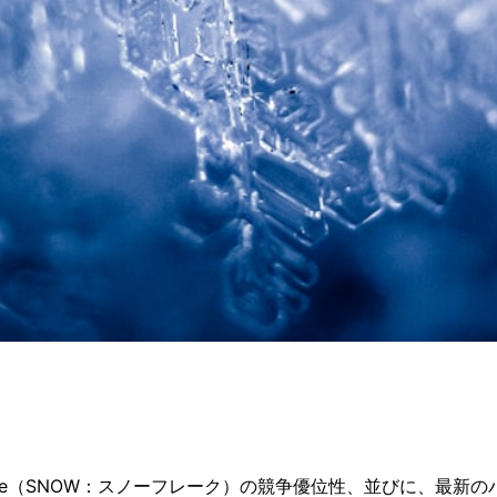
ake（SNOW：スノーフレーク）の競争優位性、並びに、最