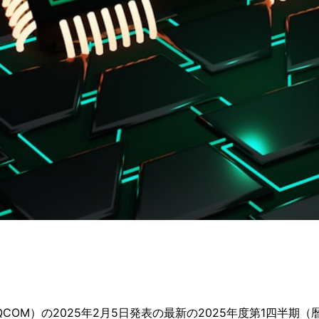
OM）の2025年2月5日発表の最新の2025年度第1四半期（