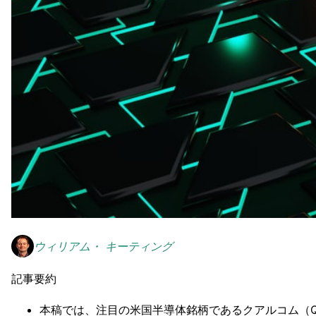
ウィリアム・ キーティング
記事要約
本稿では、注目の米国半導体銘柄であるクアルコム（QC