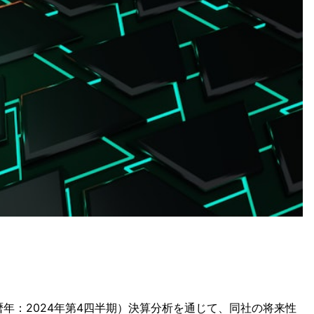
暦年：2024年第4四半期）決算分析を通じて、同社の将来性