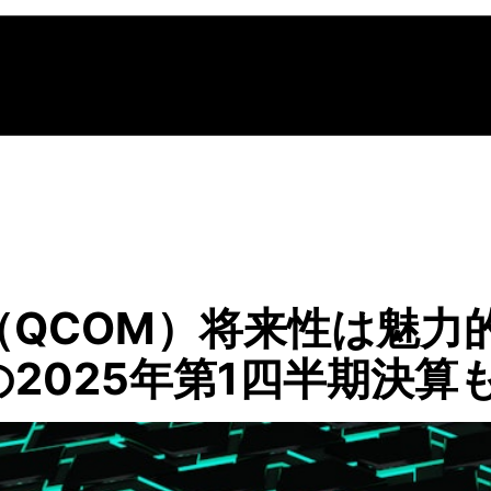
（QCOM）将来性は魅力
2025年第1四半期決算