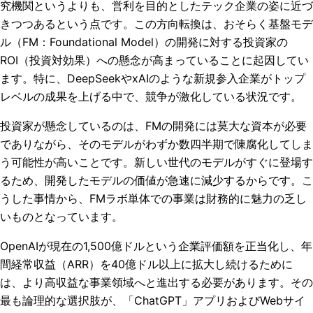
究機関というよりも、営利を目的としたテック企業の姿に近づ
きつつあるという点です。この方向転換は、おそらく基盤モデ
ル（FM：Foundational Model）の開発に対する投資家の
ROI（投資対効果）への懸念が高まっていることに起因してい
ます。特に、DeepSeekやxAIのような新規参入企業がトップ
レベルの成果を上げる中で、競争が激化している状況です。
投資家が懸念しているのは、FMの開発には莫大な資本が必要
でありながら、そのモデルがわずか数四半期で陳腐化してしま
う可能性が高いことです。新しい世代のモデルがすぐに登場す
るため、開発したモデルの価値が急速に減少するからです。こ
うした事情から、FMラボ単体での事業は財務的に魅力の乏し
いものとなっています。
OpenAIが現在の1,500億ドルという企業評価額を正当化し、年
間経常収益（ARR）を40億ドル以上に拡大し続けるために
は、より高収益な事業領域へと進出する必要があります。その
最も論理的な選択肢が、「ChatGPT」アプリおよびWebサイ