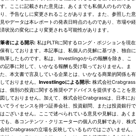
す。ここに記載された意見は、あくまでも私個人のものであ
り、予告なしに変更されることがあります。また、参照した意
見やデータは本レポートの発表日時点のものであり、市場や経
済状況の変化により変更される可能性があります。
筆者による開示
:
私はPLTRに関するロング・ポジションを現在
保有しております。
本記事は、私個人の見解に基づき、独自に
執筆したものです。私は、Investlingoからの報酬を除き、こ
の記事に対して、いかなる報酬も受け取っておりません。ま
た、本文書で言及している企業とは、いかなる商業的関係も有
しておりません。
Investlingoによる開示
:
株式会社Crabgrass
は、個別の投資に関する推奨やアドバイスを提供することを意
図しておりません。加えて、株式会社Crabgrassは、日本にお
いてライセンスを持つ証券会社、投資顧問、または投資銀行で
はございません。ここで述べられている意見や見解は、あくま
でも、各コンテンツ・クリエーターの個人の見解であり、株式
会社Crabgrassの立場を反映しているものではございません。