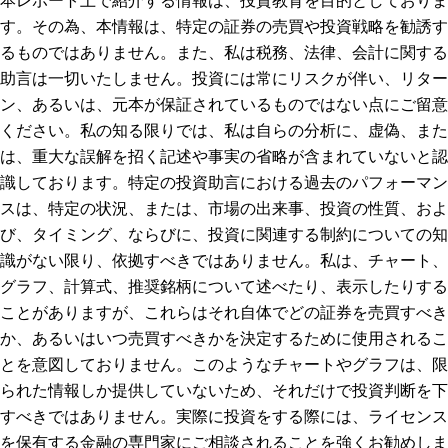
す。その為、本情報は、特定の証券の売買や投資戦略を勧誘す
るものではありません。また、私は税務、法律、会計に関する
助言は一切いたしません。投資には常にリスクが伴い、リター
ン、あるいは、元本が保証されているものではない点にご留意
ください。私の知る限りでは、私は自らの分析に、虚偽、また
は、重大な誤解を招く記述や事実の省略が含まれていないと認
識しております。特定の投資助言における過去のパフォーマン
スは、特定の状況、または、市場の出来事、投資の性質、およ
び、タイミング、ならびに、投資に関連する制約についての知
識がない限り、依拠すべきではありません。私は、チャート、
グラフ、計算式、推奨銘柄について述べたり、表示したりする
ことがありますが、これらはそれ自体でどの証券を売買すべき
か、あるいはいつ売買すべきかを決定するために使用されるこ
とを意図しておりません。このようなチャートやグラフは、限
られた情報しか提供していないため、それだけで投資判断を下
すべきではありません。実際に投資をする際には、ライセンス
を保有する金融の専門家にご相談されることを強くお勧めしま