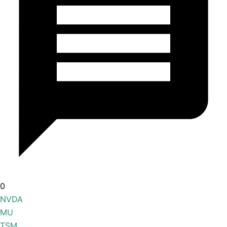
0
NVDA
MU
TSM