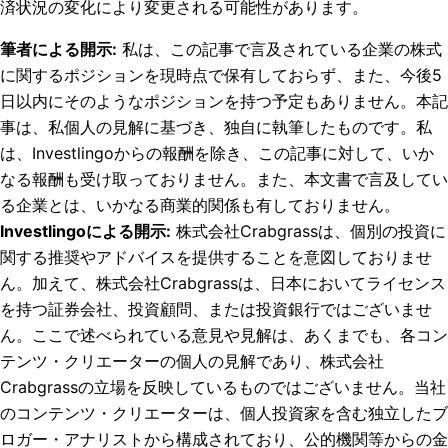
済状況の変化により変更される可能性があります。
筆者による開示
:
私は、この記事で言及されている企業の株式
に関するポジションを現時点で保有しておらず、また、今後5
日以内にそのようなポジションを持つ予定もありません。
本記
事は、私個人の見解に基づき、独自に執筆したものです。私
は、Investlingoからの報酬を除き、この記事に対して、いか
なる報酬も受け取っておりません。また、本文書で言及してい
る企業とは、いかなる商業的関係も有しておりません。
Investlingoによる開示
:
株式会社Crabgrassは、個別の投資に
関する推奨やアドバイスを提供することを意図しておりませ
ん。加えて、株式会社Crabgrassは、日本においてライセンス
を持つ証券会社、投資顧問、または投資銀行ではございませ
ん。ここで述べられている意見や見解は、あくまでも、各コン
テンツ・クリエーターの個人の見解であり、株式会社
Crabgrassの立場を反映しているものではございません。当社
のコンテンツ・クリエーターは、個人投資家を含む独立したブ
ロガー・アナリストから構成されており、公的機関等からの金