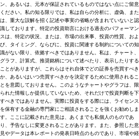
ン、あるいは、元本が保証されているものではない点にご留意
ください。私の知る限りでは、私は自らの分析に、虚偽、また
は、重大な誤解を招く記述や事実の省略が含まれていないと認
識しております。特定の投資助言における過去のパフォーマン
スは、特定の状況、または、市場の出来事、投資の性質、およ
び、タイミング、ならびに、投資に関連する制約についての知
識がない限り、依拠すべきではありません。私は、チャート、
グラフ、計算式、推奨銘柄について述べたり、表示したりする
ことがありますが、これらはそれ自体でどの証券を売買すべき
か、あるいはいつ売買すべきかを決定するために使用されるこ
とを意図しておりません。このようなチャートやグラフは、限
られた情報しか提供していないため、それだけで投資判断を下
すべきではありません。実際に投資をする際には、ライセンス
を保有する金融の専門家にご相談されることを強くお勧めしま
す。ここに記載された意見は、あくまでも私個人のものであ
り、予告なしに変更されることがあります。また、参照した意
見やデータは本レポートの発表日時点のものであり、市場や経