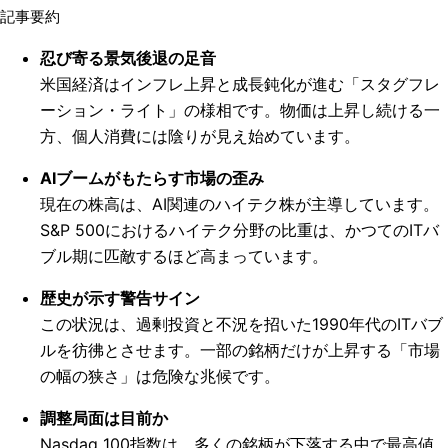
記事要約
忍び寄る景気後退の足音
米国経済はインフレ上昇と成長鈍化が進む「スタグフレ
ーション・ライト」の様相です。物価は上昇し続ける一
方、個人消費には陰りが見え始めています。
AIブームがもたらす市場の歪み
現在の株高は、AI関連のハイテク株が主導しています。
S&P 500におけるハイテク分野の比重は、かつてのITバ
ブル期に匹敵するほど高まっています。
歴史が示す警告サイン
この状況は、過剰投資と不況を招いた1990年代のITバブ
ルを彷彿とさせます。一部の銘柄だけが上昇する「市場
の幅の狭さ」は危険な兆候です。
調整局面は目前か
Nasdaq 100指数は、多くの銘柄が下落する中で最高値