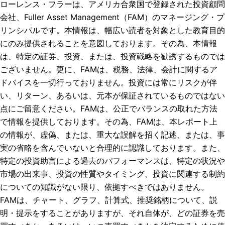
ローレンス・フラーは、アメリカ合衆国で登録された投資顧問
会社、Fuller Asset Management（FAM）のマネージング・プ
リンシパルです。本情報は、幅広い読者を対象とした教育目的
にのみ提供されることを意図しております。その為、本情報
は、特定の証券、投資、または、投資戦略を勧誘するものでは
ございません。更に、FAMは、税務、法律、会計に関するア
ドバイスを一切行っておりません。投資には常にリスクが伴
い、リターン、あるいは、元本が保証されているものではない
点にご留意ください。FAMは、公正でバランスの取れた方法
で情報を提供しております。その為、FAMは、本レポート上
の情報が、虚偽、または、重大な誤解を招く記述、または、事
実の省略を含んでいないと合理的に認識しております。また、
特定の投資助言による過去のパフォーマンスは、特定の状況や
市場の出来事、投資の性質やタイミング、投資に関連する制約
についての知識がない限り、依拠すべきではありません。
FAMは、チャート、グラフ、計算式、推奨銘柄について、説
明・提示をすることがありますが、それ自体が、どの証券を売