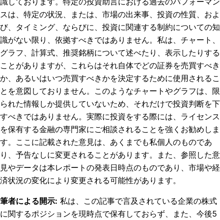
識しております。特定の投資助言における過去のパフォーマン
スは、特定の状況、または、市場の出来事、投資の性質、およ
び、タイミング、ならびに、投資に関連する制約についての知
識がない限り、依拠すべきではありません。私は、チャート、
グラフ、計算式、推奨銘柄について述べたり、表示したりする
ことがありますが、これらはそれ自体でどの証券を売買すべき
か、あるいはいつ売買すべきかを決定するために使用されるこ
とを意図しておりません。このようなチャートやグラフは、限
られた情報しか提供していないため、それだけで投資判断を下
すべきではありません。実際に投資をする際には、ライセンス
を保有する金融の専門家にご相談されることを強くお勧めしま
す。ここに記載された意見は、あくまでも私個人のものであ
り、予告なしに変更されることがあります。また、参照した意
見やデータは本レポートの発表日時点のものであり、市場や経
済状況の変化により変更される可能性があります。
筆者による開示
:
私は、この記事で言及されている企業の株式
に関するポジションを現時点で保有しておらず、また、今後5