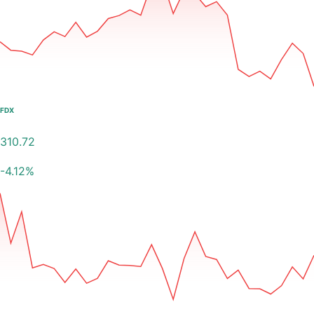
FDX
310.72
-4.12
%