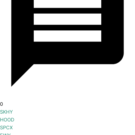
0
SKHY
HOOD
SPCX