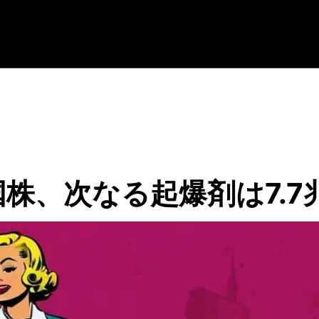
株、次なる起爆剤は7.7