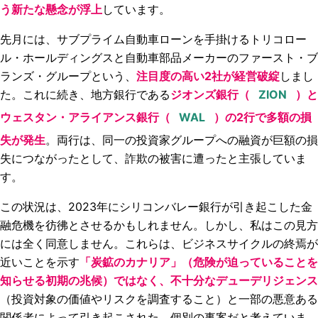
う新たな懸念が浮上
しています。
先月には、サブプライム自動車ローンを手掛けるトリコロー
ル・ホールディングスと自動車部品メーカーのファースト・ブ
ランズ・グループという、
注目度の高い2社が経営破綻
しまし
た。これに続き、地方銀行である
ジオンズ銀行（
）と
ウェスタン・アライアンス銀行（
）の2行で多額の損
失が発生
。両行は、同一の投資家グループへの融資が巨額の損
失につながったとして、詐欺の被害に遭ったと主張していま
す。
この状況は、2023年にシリコンバレー銀行が引き起こした金
融危機を彷彿とさせるかもしれません。しかし、私はこの見方
には全く同意しません。これらは、ビジネスサイクルの終焉が
近いことを示す
「炭鉱のカナリア」（危険が迫っていることを
知らせる初期の兆候）ではなく、不十分なデューデリジェンス
（投資対象の価値やリスクを調査すること）と一部の悪意ある
関係者によって引き起こされた、個別の事案だと考えていま