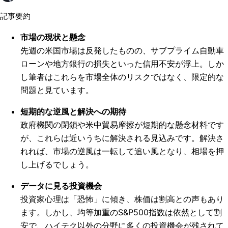
記事要約
市場の現状と懸念
先週の米国市場は反発したものの、サブプライム自動車
ローンや地方銀行の損失といった信用不安が浮上。しか
し筆者はこれらを市場全体のリスクではなく、限定的な
問題と見ています。
短期的な逆風と解決への期待
政府機関の閉鎖や米中貿易摩擦が短期的な懸念材料です
が、これらは近いうちに解決される見込みです。解決さ
れれば、市場の逆風は一転して追い風となり、相場を押
し上げるでしょう。
データに見る投資機会
投資家心理は「恐怖」に傾き、株価は割高との声もあり
ます。しかし、均等加重のS&P500指数は依然として割
安で、ハイテク以外の分野に多くの投資機会が残されて