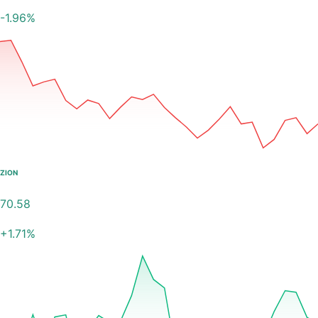
-1.96
%
ZION
70.58
+
1.71
%