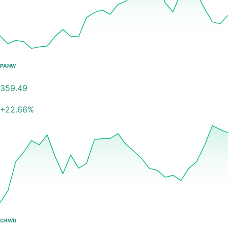
PANW
359.49
+
22.66
%
CRWD