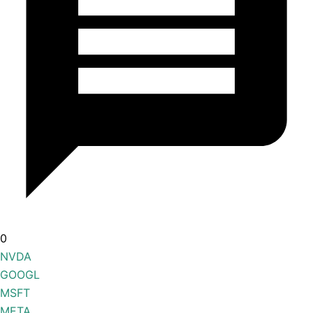
0
NVDA
GOOGL
MSFT
META