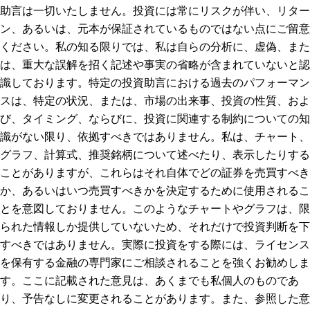
助言は一切いたしません。投資には常にリスクが伴い、リター
ン、あるいは、元本が保証されているものではない点にご留意
ください。私の知る限りでは、私は自らの分析に、虚偽、また
は、重大な誤解を招く記述や事実の省略が含まれていないと認
識しております。特定の投資助言における過去のパフォーマン
スは、特定の状況、または、市場の出来事、投資の性質、およ
び、タイミング、ならびに、投資に関連する制約についての知
識がない限り、依拠すべきではありません。私は、チャート、
グラフ、計算式、推奨銘柄について述べたり、表示したりする
ことがありますが、これらはそれ自体でどの証券を売買すべき
か、あるいはいつ売買すべきかを決定するために使用されるこ
とを意図しておりません。このようなチャートやグラフは、限
られた情報しか提供していないため、それだけで投資判断を下
すべきではありません。実際に投資をする際には、ライセンス
を保有する金融の専門家にご相談されることを強くお勧めしま
す。ここに記載された意見は、あくまでも私個人のものであ
り、予告なしに変更されることがあります。また、参照した意