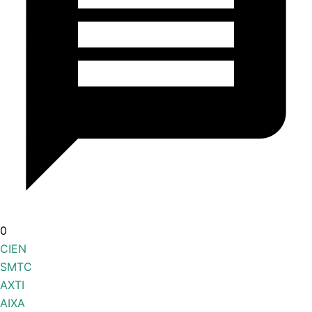
0
CIEN
SMTC
AXTI
AIXA