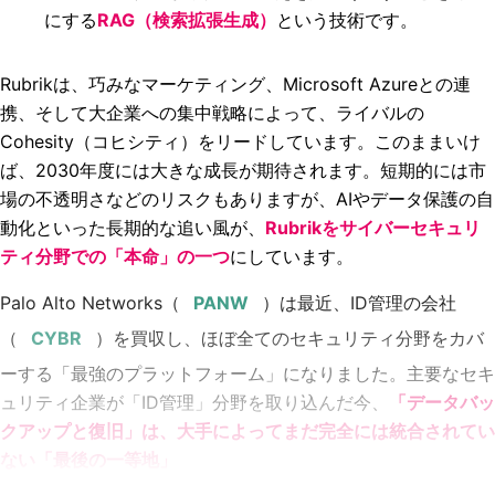
にする
RAG（検索拡張生成）
という技術です。
Rubrikは、巧みなマーケティング、Microsoft Azureとの連
携、そして大企業への集中戦略によって、ライバルの
Cohesity（コヒシティ）をリードしています。このままいけ
ば、2030年度には大きな成長が期待されます。短期的には市
場の不透明さなどのリスクもありますが、AIやデータ保護の自
動化といった長期的な追い風が、
Rubrikをサイバーセキュリ
ティ分野での「本命」の一つ
にしています。
Palo Alto Networks（
）は最近、ID管理の会社
（
）を買収し、ほぼ全てのセキュリティ分野をカバ
ーする「最強のプラットフォーム」になりました。主要なセキ
ュリティ企業が「ID管理」分野を取り込んだ今、
「データバッ
クアップと復旧」は、大手によってまだ完全には統合されてい
ない「最後の一等地」