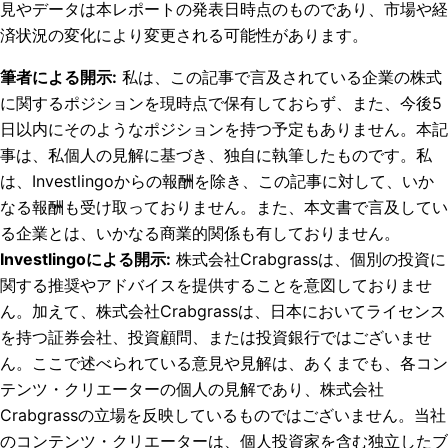
見やデータは本レポートの発表日時点のものであり、市場や経
済状況の変化により変更される可能性があります。
筆者による開示
:
私は、この記事で言及されている企業の株式
に関するポジションを現時点で保有しておらず、また、今後5
日以内にそのようなポジションを持つ予定もありません。
本記
事は、私個人の見解に基づき、独自に執筆したものです。私
は、Investlingoからの報酬を除き、この記事に対して、いか
なる報酬も受け取っておりません。また、本文書で言及してい
る企業とは、いかなる商業的関係も有しておりません。
Investlingoによる開示
:
株式会社Crabgrassは、個別の投資に
関する推奨やアドバイスを提供することを意図しておりませ
ん。加えて、株式会社Crabgrassは、日本においてライセンス
を持つ証券会社、投資顧問、または投資銀行ではございませ
ん。ここで述べられている意見や見解は、あくまでも、各コン
テンツ・クリエーターの個人の見解であり、株式会社
Crabgrassの立場を反映しているものではございません。当社
のコンテンツ・クリエーターは、個人投資家を含む独立したブ