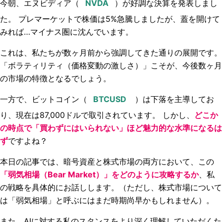
今朝、エヌビディア（
）が好調な決算を発表しまし
た。 プレマーケットで株価は5%急騰しましたが、蓋を開けて
みれば…マイナス圏に沈んでいます。
これは、私たちが数ヶ月前から強調してきた通りの展開です。
「ボラティリティ（価格変動の激しさ）」こそが、今後数ヶ月
の市場の特徴となるでしょう。
一方で、ビットコイン（
）は下落を主導してお
り、現在は87,000ドルで取引されています。 しかし、
どこか
の時点で「買わずにはいられない」ほど魅力的な水準になるは
ず
ですよね？
本日の記事では、暗号資産と株式市場の両方において、この
「弱気相場（Bear Market）」をどのように攻略するか
、私
の戦略を具体的にお話しします。（ただし、株式市場について
は「弱気相場」と呼ぶにはまだ時期尚早かもしれません）。
また、AIに対する私のスタンスをより深く理解していただくた