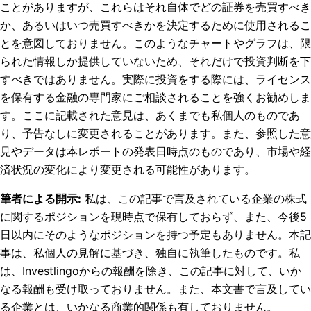
ことがありますが、これらはそれ自体でどの証券を売買すべき
か、あるいはいつ売買すべきかを決定するために使用されるこ
とを意図しておりません。このようなチャートやグラフは、限
られた情報しか提供していないため、それだけで投資判断を下
すべきではありません。実際に投資をする際には、ライセンス
を保有する金融の専門家にご相談されることを強くお勧めしま
す。ここに記載された意見は、あくまでも私個人のものであ
り、予告なしに変更されることがあります。また、参照した意
見やデータは本レポートの発表日時点のものであり、市場や経
済状況の変化により変更される可能性があります。
筆者による開示
:
私は、この記事で言及されている企業の株式
に関するポジションを現時点で保有しておらず、また、今後5
日以内にそのようなポジションを持つ予定もありません。
本記
事は、私個人の見解に基づき、独自に執筆したものです。私
は、Investlingoからの報酬を除き、この記事に対して、いか
なる報酬も受け取っておりません。また、本文書で言及してい
る企業とは、いかなる商業的関係も有しておりません。