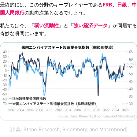
最終的には、この分野のキープレイヤーである
FRB、日銀、中
国人民銀行
の動向次第となるでしょう。
私たちは今、「
弱い流動性
」と「
強い経済データ
」が同居する
奇妙な瞬間にいます。
(出典: Steno Research, Bloomberg and Macrobond)