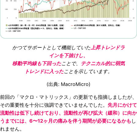
かつてサポートとして機能していた
上昇トレンドラ
インを下抜けし、
移動平均線も下回った
ことで、
テクニカル的に弱気
トレンドに入った
ことを示しています。
(出典: MacroMicro)
前回の「マクロ・マトリックス」の更新でも指摘しましたが、
その重要性を十分に強調できていませんでした。
先月にかけて
流動性は低下し続けており、流動性が再び拡大（緩和）に向か
うまでには、6〜12ヶ月の痛みを伴う期間が必要になるかも
し
れません。