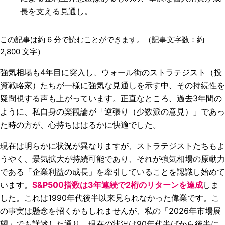
長を支える見通し。
この記事は約
6
分で読むことができます。（記事文字数：約
2,800
文字）
強気相場も4年目に突入し、ウォール街のストラテジスト（投
資戦略家）たちが一様に強気な見通しを示す中、その持続性を
疑問視する声も上がっています。正直なところ、過去3年間の
ように、私自身の楽観論が「逆張り（少数派の意見）」であっ
た時の方が、心持ちははるかに快適でした。
現在は明らかに状況が異なりますが、ストラテジストたちもよ
うやく、景気拡大が持続可能であり、それが強気相場の原動力
である「企業利益の成長」を牽引していることを認識し始めて
います。
S&P500指数は3年連続で2桁のリターンを達成
しま
した。これは1990年代後半以来見られなかった偉業です。こ
の事実は懸念を招くかもしれませんが、私の「2026年市場展
望」でも詳述した通り、現在の状況は90年代半ばから後半に