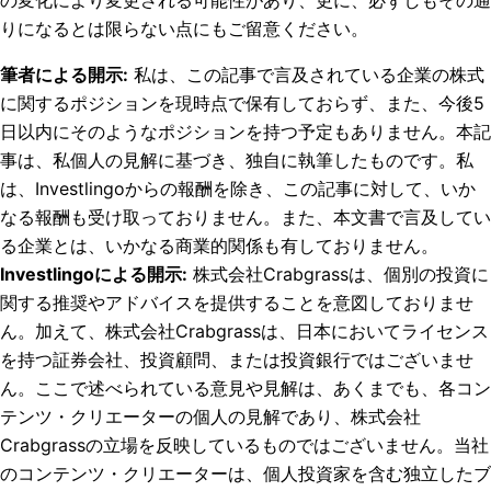
の変化により変更される可能性があり、更に、必ずしもその通
りになるとは限らない点にもご留意ください。
筆者による開示
:
私は、この記事で言及されている企業の株式
に関するポジションを現時点で保有しておらず、また、今後5
日以内にそのようなポジションを持つ予定もありません。
本記
事は、私個人の見解に基づき、独自に執筆したものです。私
は、Investlingoからの報酬を除き、この記事に対して、いか
なる報酬も受け取っておりません。また、本文書で言及してい
る企業とは、いかなる商業的関係も有しておりません。
Investlingoによる開示
:
株式会社Crabgrassは、個別の投資に
関する推奨やアドバイスを提供することを意図しておりませ
ん。加えて、株式会社Crabgrassは、日本においてライセンス
を持つ証券会社、投資顧問、または投資銀行ではございませ
ん。ここで述べられている意見や見解は、あくまでも、各コン
テンツ・クリエーターの個人の見解であり、株式会社
Crabgrassの立場を反映しているものではございません。当社
のコンテンツ・クリエーターは、個人投資家を含む独立したブ