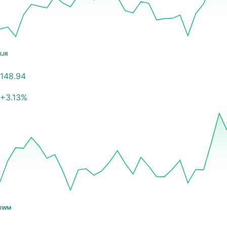
IJR
148.94
+
3.13
%
IWM