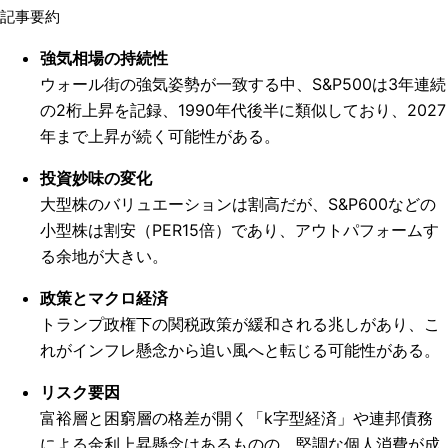
記事要約
強気相場の持続性
ウォール街の強気姿勢が一致する中、S&P500は3年連続
の2桁上昇を記録、1990年代後半に類似しており、2027
年まで上昇が続く可能性がある。
投資妙味の変化
大型株のバリュエーションは割高だが、S&P600などの
小型株は割安（PER15倍）であり、アウトパフォームす
る余地が大きい。
政策とマクロ経済
トランプ政権下の関税政策が緩和される兆しがあり、こ
れがインフレ懸念から追い風へと転じる可能性がある。
リスク要因
富裕層と困窮層の格差が開く「k字型経済」や連邦債務
による金利上昇懸念はあるものの、堅調な個人消費が成