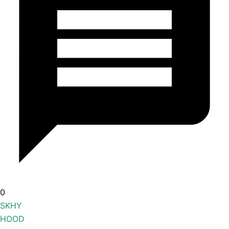
0
SKHY
HOOD