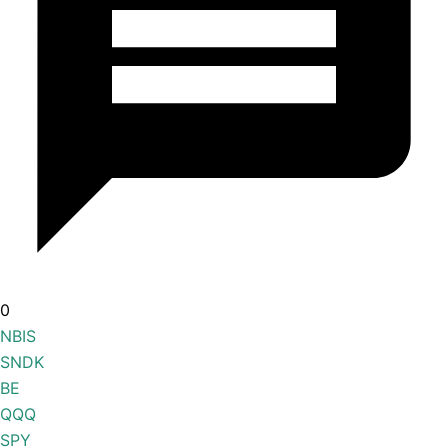
0
NBIS
SNDK
BE
QQQ
SPY