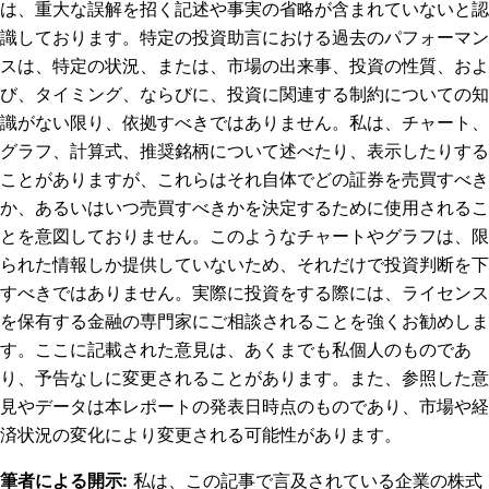
は、重大な誤解を招く記述や事実の省略が含まれていないと認
識しております。特定の投資助言における過去のパフォーマン
スは、特定の状況、または、市場の出来事、投資の性質、およ
び、タイミング、ならびに、投資に関連する制約についての知
識がない限り、依拠すべきではありません。私は、チャート、
グラフ、計算式、推奨銘柄について述べたり、表示したりする
ことがありますが、これらはそれ自体でどの証券を売買すべき
か、あるいはいつ売買すべきかを決定するために使用されるこ
とを意図しておりません。このようなチャートやグラフは、限
られた情報しか提供していないため、それだけで投資判断を下
すべきではありません。実際に投資をする際には、ライセンス
を保有する金融の専門家にご相談されることを強くお勧めしま
す。ここに記載された意見は、あくまでも私個人のものであ
り、予告なしに変更されることがあります。また、参照した意
見やデータは本レポートの発表日時点のものであり、市場や経
済状況の変化により変更される可能性があります。
筆者による開示
:
私は、この記事で言及されている企業の株式