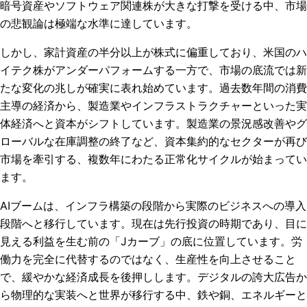
暗号資産やソフトウェア関連株が大きな打撃を受ける中、市場
の悲観論は極端な水準に達しています。
しかし、家計資産の半分以上が株式に偏重しており、米国のハ
イテク株がアンダーパフォームする一方で、市場の底流では新
たな変化の兆しが確実に表れ始めています。過去数年間の消費
主導の経済から、製造業やインフラストラクチャーといった実
体経済へと資本がシフトしています。製造業の景況感改善やグ
ローバルな在庫調整の終了など、資本集約的なセクターが再び
市場を牽引する、複数年にわたる正常化サイクルが始まってい
ます。
AIブームは、インフラ構築の段階から実際のビジネスへの導入
段階へと移行しています。現在は先行投資の時期であり、目に
見える利益を生む前の「Jカーブ」の底に位置しています。労
働力を完全に代替するのではなく、生産性を向上させること
で、緩やかな経済成長を後押しします。デジタルの誇大広告か
ら物理的な実装へと世界が移行する中、鉄や銅、エネルギーと