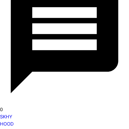
0
SKHY
HOOD