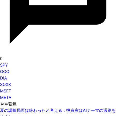
0
SPY
QQQ
DIA
SOXX
MSFT
META
やや強気
夏の調整局面は終わったと考える：投資家はAIテーマの選別を