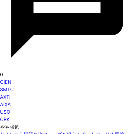
0
CIEN
SMTC
AXTI
AIXA
USO
CRK
やや強気