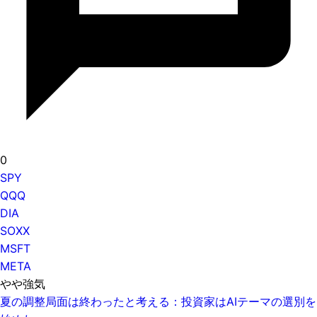
0
SPY
QQQ
DIA
SOXX
MSFT
META
やや強気
夏の調整局面は終わったと考える：投資家はAIテーマの選別を