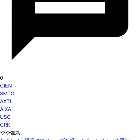
0
CIEN
SMTC
AXTI
AIXA
USO
CRK
やや強気