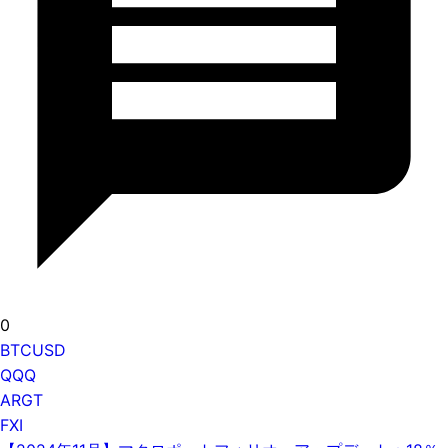
0
BTCUSD
QQQ
ARGT
FXI