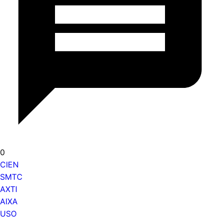
0
CIEN
SMTC
AXTI
AIXA
USO