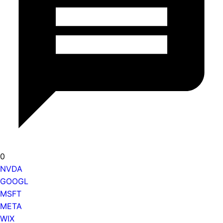
0
NVDA
GOOGL
MSFT
META
WIX