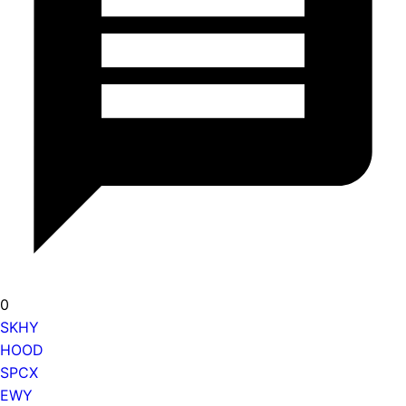
0
SKHY
HOOD
SPCX
EWY