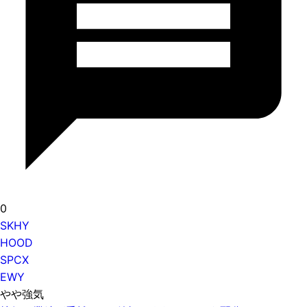
0
SKHY
HOOD
SPCX
EWY
やや強気