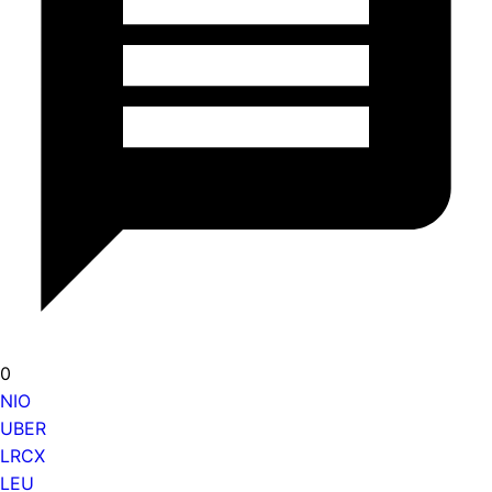
0
NIO
UBER
LRCX
LEU