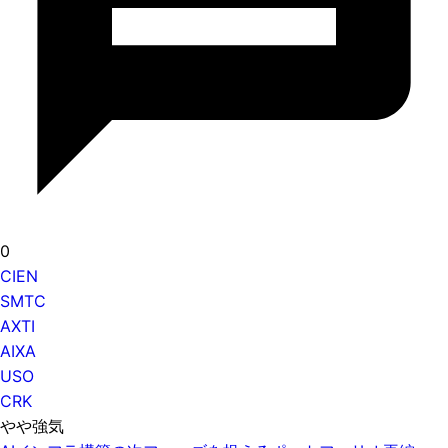
0
CIEN
SMTC
AXTI
AIXA
USO
CRK
やや強気