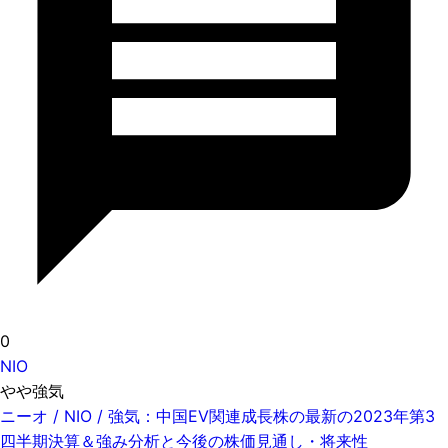
0
NIO
やや強気
ニーオ / NIO / 強気：中国EV関連成長株の最新の2023年第3
四半期決算＆強み分析と今後の株価見通し・将来性