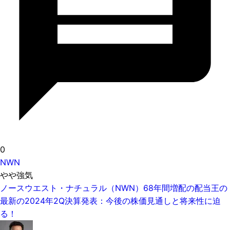
0
NWN
やや強気
ノースウエスト・ナチュラル（NWN）68年間増配の配当王の
最新の2024年2Q決算発表：今後の株価見通しと将来性に迫
る！