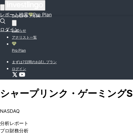
はじめての方はこちら
レポート検索
Pro Plan
投資入門特集
ログイン
お知らせ
アナリスト一覧
Pro Plan
まずは7日間のお試しプラン
ログイン
シャープリンク・ゲーミング
S
NASDAQ
分析
レポート
プロ
財務分析