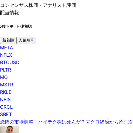
コンセンサス株価
・アナリスト評価
配当情報
分析レポート (
新着順
)
新着順
人気順
META
NFLX
BTCUSD
PLTR
MO
MSTR
RKLB
NBIS
CRCL
SBET
恐怖の市場調整—ハイテク株は死んだ？マクロ経済から読む次