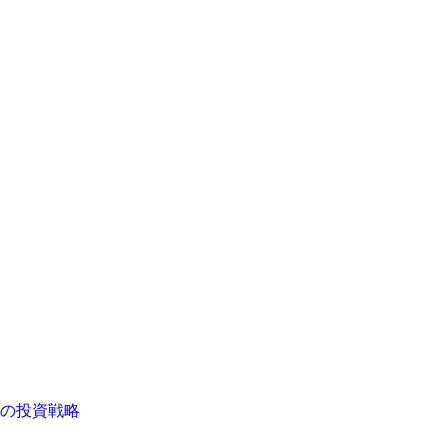
の投資戦略