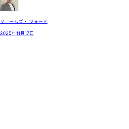
ジェームズ・ フォード
2025年11月17日