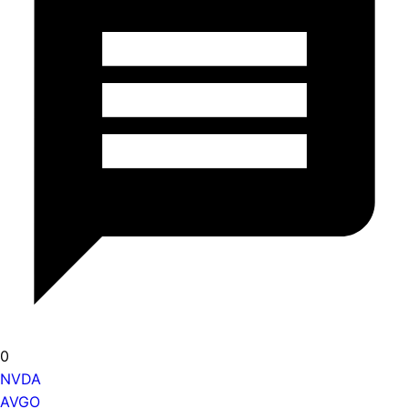
0
NVDA
AVGO