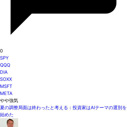
0
SPY
QQQ
DIA
SOXX
MSFT
META
やや強気
夏の調整局面は終わったと考える：投資家はAIテーマの選別を
始めた