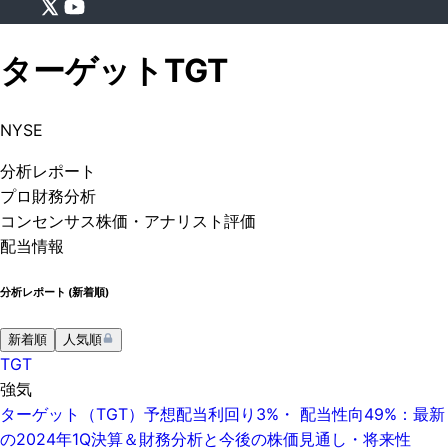
ターゲット
TGT
NYSE
分析
レポート
プロ
財務分析
コンセンサス株価
・アナリスト評価
配当情報
分析レポート (
新着順
)
新着順
人気順
TGT
強気
ターゲット（TGT）予想配当利回り3%・ 配当性向49%：最新
の2024年1Q決算＆財務分析と今後の株価見通し・将来性