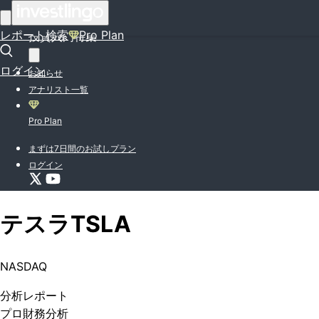
はじめての方はこちら
レポート検索
Pro Plan
投資入門特集
ログイン
お知らせ
アナリスト一覧
Pro Plan
まずは7日間のお試しプラン
ログイン
テスラ
TSLA
NASDAQ
分析
レポート
プロ
財務分析