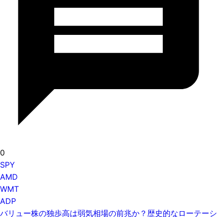
0
SPY
AMD
WMT
ADP
バリュー株の独歩高は弱気相場の前兆か？歴史的なローテーシ