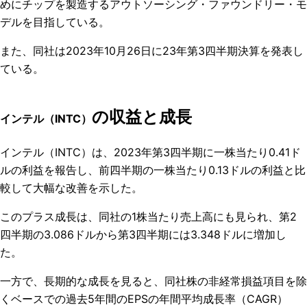
めにチップを製造するアウトソーシング・ファウンドリー・モ
デルを目指している。
また、同社は2023年10月26日に23年第3四半期決算を発表し
ている。
の収益と成長
インテル（INTC）
インテル（INTC）は、2023年第3四半期に一株当たり0.41ド
ルの利益を報告し、前四半期の一株当たり0.13ドルの利益と比
較して大幅な改善を示した。
このプラス成長は、同社の1株当たり売上高にも見られ、第2
四半期の3.086ドルから第3四半期には3.348ドルに増加し
た。
一方で、長期的な成長を見ると、
同社株の
非経常損益項目
を除
くベースでの
過去
5年間のEPSの
年間平均成長率（CAGR）