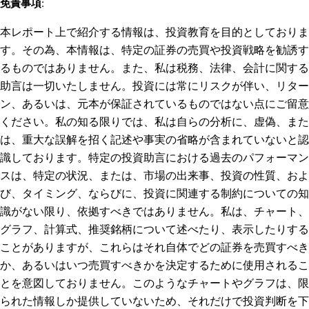
免責事項
:
本レポート上で紹介する情報は、投資教育を目的としておりま
す。その為、本情報は、特定の証券の売買や投資戦略を勧誘す
るものではありません。また、私は税務、法律、会計に関する
助言は一切いたしません。投資には常にリスクが伴い、リター
ン、あるいは、元本が保証されているものではない点にご留意
ください。私の知る限りでは、私は自らの分析に、虚偽、また
は、重大な誤解を招く記述や事実の省略が含まれていないと認
識しております。特定の投資助言における過去のパフォーマン
スは、特定の状況、または、市場の出来事、投資の性質、およ
び、タイミング、ならびに、投資に関連する制約についての知
識がない限り、依拠すべきではありません。私は、チャート、
グラフ、計算式、推奨銘柄について述べたり、表示したりする
ことがありますが、これらはそれ自体でどの証券を売買すべき
か、あるいはいつ売買すべきかを決定するために使用されるこ
とを意図しておりません。このようなチャートやグラフは、限
られた情報しか提供していないため、それだけで投資判断を下