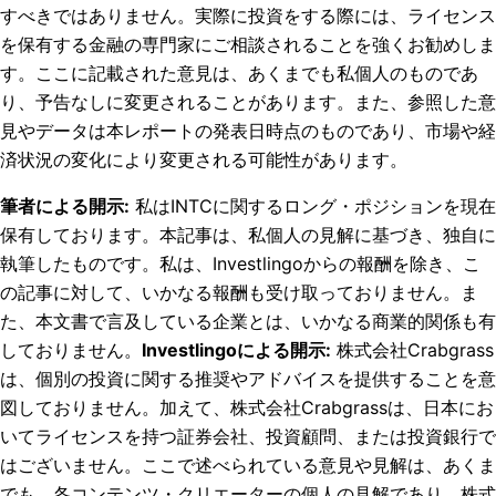
すべきではありません。実際に投資をする際には、ライセンス
を保有する金融の専門家にご相談されることを強くお勧めしま
す。ここに記載された意見は、あくまでも私個人のものであ
り、予告なしに変更されることがあります。また、参照した意
見やデータは本レポートの発表日時点のものであり、市場や経
済状況の変化により変更される可能性があります。
筆者による開示
:
私はINTCに関するロング・ポジションを現在
保有しております。
本記事は、私個人の見解に基づき、独自に
執筆したものです。私は、Investlingoからの報酬を除き、こ
の記事に対して、いかなる報酬も受け取っておりません。ま
た、本文書で言及している企業とは、いかなる商業的関係も有
しておりません。
Investlingoによる開示
:
株式会社Crabgrass
は、個別の投資に関する推奨やアドバイスを提供することを意
図しておりません。加えて、株式会社Crabgrassは、日本にお
いてライセンスを持つ証券会社、投資顧問、または投資銀行で
はございません。ここで述べられている意見や見解は、あくま
でも、各コンテンツ・クリエーターの個人の見解であり、株式