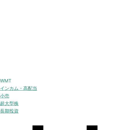
WMT
インカム・高配当
小売
超大型株
長期投資