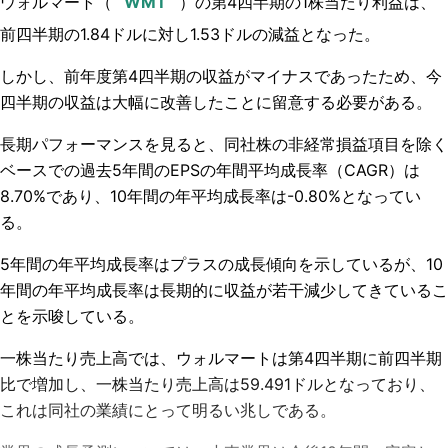
ウォルマート（
）の第4四半期の1株当たり利益は、
前四半期の1.84ドルに対し1.53ドルの減益となった。
しかし、前年度第4四半期の収益がマイナスであったため、今
四半期の収益は大幅に改善したことに留意する必要がある。
長期パフォーマンスを見ると、
同社株の
非経常損益項目
を除く
ベースでの
過去
5年間のEPSの
年間平均成長率（CAGR）
は
8.70%であり、10年間の年平均成長率は-0.80%となってい
る。
5年間の年平均成長率はプラスの成長傾向を示しているが、10
年間の年平均成長率は長期的に収益が若干減少してきているこ
とを示唆している。
一株当たり売上高では、ウォルマートは第4四半期に前四半期
比で増加し、一株当たり売上高は59.491ドルとなっており、
これは同社の業績にとって明るい兆しである。