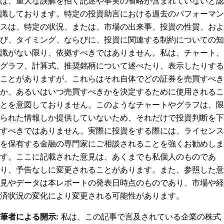
は、重大な誤解を招く記述や事実の省略が含まれていないと認
識しております。特定の投資助言における過去のパフォーマン
スは、特定の状況、または、市場の出来事、投資の性質、およ
び、タイミング、ならびに、投資に関連する制約についての知
識がない限り、依拠すべきではありません。私は、チャート、
グラフ、計算式、推奨銘柄について述べたり、表示したりする
ことがありますが、これらはそれ自体でどの証券を売買すべき
か、あるいはいつ売買すべきかを決定するために使用されるこ
とを意図しておりません。このようなチャートやグラフは、限
られた情報しか提供していないため、それだけで投資判断を下
すべきではありません。実際に投資をする際には、ライセンス
を保有する金融の専門家にご相談されることを強くお勧めしま
す。ここに記載された意見は、あくまでも私個人のものであ
り、予告なしに変更されることがあります。また、参照した意
見やデータは本レポートの発表日時点のものであり、市場や経
済状況の変化により変更される可能性があります。
筆者による開示
:
私は、この記事で言及されている企業の株式