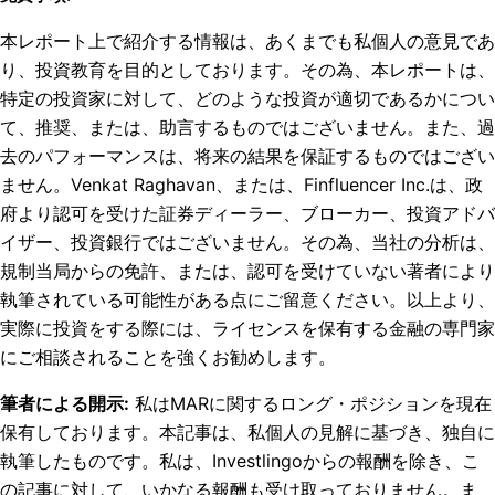
本レポート上で紹介する情報は、あくまでも私個人の意見であ
り、投資教育を目的としております。その為、本レポートは、
特定の投資家に対して、どのような投資が適切であるかについ
て、推奨、または、助言するものではございません。また、過
去のパフォーマンスは、将来の結果を保証するものではござい
ません。Venkat Raghavan、または、Finfluencer Inc.は、政
府より認可を受けた証券ディーラー、ブローカー、投資アドバ
イザー、投資銀行ではございません。その為、当社の分析は、
規制当局からの免許、または、認可を受けていない著者により
執筆されている可能性がある点にご留意ください。以上より、
実際に投資をする際には、ライセンスを保有する金融の専門家
にご相談されることを強くお勧めします。
筆者による開示
:
私はMARに関するロング・ポジションを現在
保有しております。
本記事は、私個人の見解に基づき、独自に
執筆したものです。私は、Investlingoからの報酬を除き、こ
の記事に対して、いかなる報酬も受け取っておりません。ま