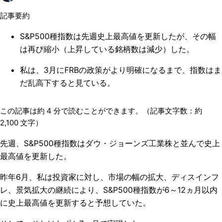
記事要約
S&P500種指数は先週史上最高値を更新したが、その幅
は再び縮小（上昇している銘柄数は減少）した。
私は、3月にFRBの政策がより明確になるまで、指数はま
だ乱高下すると見ている。
この記事は約
4
分で読むことができます。（記事文字数：約
2,100
文字）
先週、
S&P500
種指数はダウ・ジョーンズ工業株と並んで史上
最高値を更新した。
昨年
6
月、私は投資家に対し、市場の幅の拡大、ディスインフ
レ、景気拡大の継続により、
S&P500
種指数が
6
～
12
ヵ月以内
に史上最高値を更新すると予想していた。