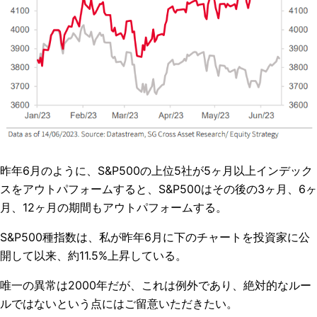
昨年
6
月のように、
S&P500
の上位
5
社が
5
ヶ月以上インデック
スをアウトパフォームすると、
S&P500
はその後の
3
ヶ月、
6
ヶ
月、
12
ヶ月の期間もアウトパフォームする。
S&P500
種指数は、私が昨年
6
月に下のチャートを投資家に公
開して以来、約
11.5%
上昇している。
唯一の異常は
2000
年だが、これは例外であり、絶対的なルー
ルではないという点にはご留意いただきたい。