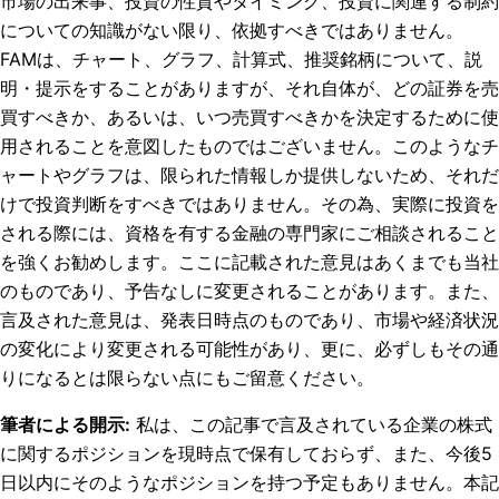
市場の出来事、投資の性質やタイミング、投資に関連する制約
についての知識がない限り、依拠すべきではありません。
FAMは、チャート、グラフ、計算式、推奨銘柄について、説
明・提示をすることがありますが、それ自体が、どの証券を売
買すべきか、あるいは、いつ売買すべきかを決定するために使
用されることを意図したものではございません。このようなチ
ャートやグラフは、限られた情報しか提供しないため、それだ
けで投資判断をすべきではありません。その為、実際に投資を
される際には、資格を有する金融の専門家にご相談されること
を強くお勧めします。ここに記載された意見はあくまでも当社
のものであり、予告なしに変更されることがあります。また、
言及された意見は、発表日時点のものであり、市場や経済状況
の変化により変更される可能性があり、更に、必ずしもその通
りになるとは限らない点にもご留意ください。
筆者による開示
:
私は、この記事で言及されている企業の株式
に関するポジションを現時点で保有しておらず、また、今後5
日以内にそのようなポジションを持つ予定もありません。
本記