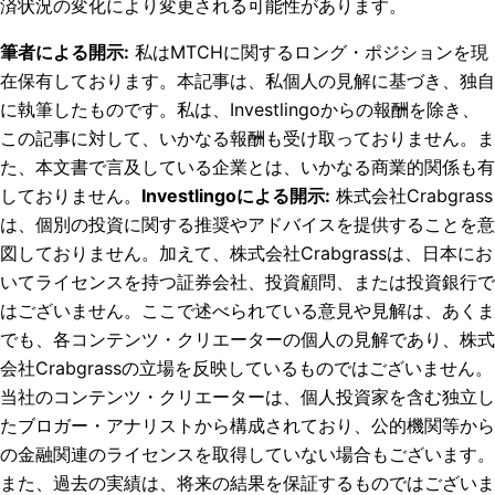
済状況の変化により変更される可能性があります。
筆者による開示
:
私はMTCHに関するロング・ポジションを現
在保有しております。
本記事は、私個人の見解に基づき、独自
に執筆したものです。私は、Investlingoからの報酬を除き、
この記事に対して、いかなる報酬も受け取っておりません。ま
た、本文書で言及している企業とは、いかなる商業的関係も有
しておりません。
Investlingoによる開示
:
株式会社Crabgrass
は、個別の投資に関する推奨やアドバイスを提供することを意
図しておりません。加えて、株式会社Crabgrassは、日本にお
いてライセンスを持つ証券会社、投資顧問、または投資銀行で
はございません。ここで述べられている意見や見解は、あくま
でも、各コンテンツ・クリエーターの個人の見解であり、株式
会社Crabgrassの立場を反映しているものではございません。
当社のコンテンツ・クリエーターは、個人投資家を含む独立し
たブロガー・アナリストから構成されており、公的機関等から
の金融関連のライセンスを取得していない場合もございます。
また、過去の実績は、将来の結果を保証するものではございま