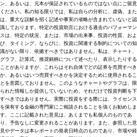
ン、あるいは、元本が保証されているものではない点にご留意
ください。私の知る限りでは、私は自らの分析に、虚偽、また
は、重大な誤解を招く記述や事実の省略が含まれていないと認
識しております。特定の投資助言における過去のパフォーマン
スは、特定の状況、または、市場の出来事、投資の性質、およ
び、タイミング、ならびに、投資に関連する制約についての知
識がない限り、依拠すべきではありません。私は、チャート、
グラフ、計算式、推奨銘柄について述べたり、表示したりする
ことがありますが、これらはそれ自体でどの証券を売買すべき
か、あるいはいつ売買すべきかを決定するために使用されるこ
とを意図しておりません。このようなチャートやグラフは、限
られた情報しか提供していないため、それだけで投資判断を下
すべきではありません。実際に投資をする際には、ライセンス
を保有する金融の専門家にご相談されることを強くお勧めしま
す。ここに記載された意見は、あくまでも私個人のものであ
り、予告なしに変更されることがあります。また、参照した意
見やデータは本レポートの発表日時点のものであり、市場や経