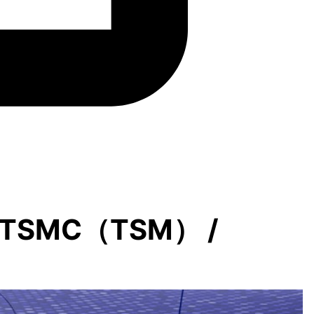
SMC（TSM） /