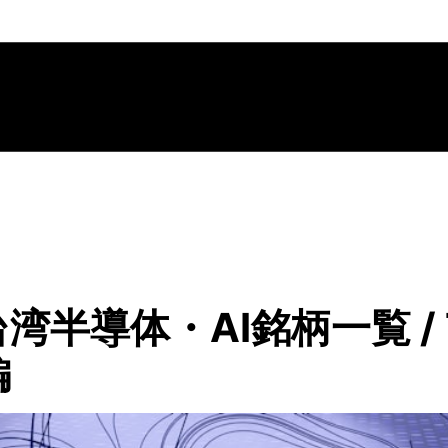
半導体・AI銘柄一覧 / T
編