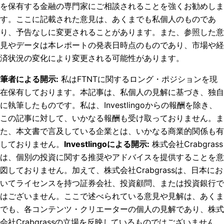
を保有する金融の専門家にご相談されることを強くお勧めしま
す。ここに記載された意見は、あくまでも私個人のものであ
り、予告なしに変更されることがあります。また、参照した意
見やデータは本レポートの発表日時点のものであり、市場や経
済状況の変化により変更される可能性があります。
筆者による開示
:
私はFTNTに関するロング・ポジションを現
在保有しております。
本記事は、私個人の見解に基づき、独自
に執筆したものです。私は、Investlingoからの報酬を除き、
この記事に対して、いかなる報酬も受け取っておりません。ま
た、本文書で言及している企業とは、いかなる商業的関係も有
しておりません。
Investlingoによる開示
:
株式会社Crabgrass
は、個別の投資に関する推奨やアドバイスを提供することを意
図しておりません。加えて、株式会社Crabgrassは、日本にお
いてライセンスを持つ証券会社、投資顧問、または投資銀行で
はございません。ここで述べられている意見や見解は、あくま
でも、各コンテンツ・クリエーターの個人の見解であり、株式
会社Crabgrassの立場を反映しているものではございません。