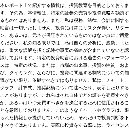
本レポート上で紹介する情報は、投資教育を目的としておりま
す。その為、本情報は、特定の証券の売買や投資戦略を勧誘す
るものではありません。また、私は税務、法律、会計に関する
助言は一切いたしません。投資には常にリスクが伴い、リター
ン、あるいは、元本が保証されているものではない点にご留意
ください。私の知る限りでは、私は自らの分析に、虚偽、また
は、重大な誤解を招く記述や事実の省略が含まれていないと認
識しております。特定の投資助言における過去のパフォーマン
スは、特定の状況、または、市場の出来事、投資の性質、およ
び、タイミング、ならびに、投資に関連する制約についての知
識がない限り、依拠すべきではありません。私は、チャート、
グラフ、計算式、推奨銘柄について述べたり、表示したりする
ことがありますが、これらはそれ自体でどの証券を売買すべき
か、あるいはいつ売買すべきかを決定するために使用されるこ
とを意図しておりません。このようなチャートやグラフは、限
られた情報しか提供していないため、それだけで投資判断を下
すべきではありません。実際に投資をする際には、ライセンス