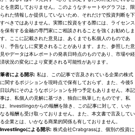
とを意図しておりません。このようなチャートやグラフは、限
られた情報しか提供していないため、それだけで投資判断を下
すべきではありません。実際に投資をする際には、ライセンス
を保有する金融の専門家にご相談されることを強くお勧めしま
す。ここに記載された意見は、あくまでも私個人のものであ
り、予告なしに変更されることがあります。また、参照した意
見やデータは本レポートの発表日時点のものであり、市場や経
済状況の変化により変更される可能性があります。
筆者による開示
:
私は、この記事で言及されている企業の株式
に関するポジションを現時点で保有しておらず、また、今後5
日以内にそのようなポジションを持つ予定もありません。
本記
事は、私個人の見解に基づき、独自に執筆したものです。私
は、Investlingoからの報酬を除き、この記事に対して、いか
なる報酬も受け取っておりません。また、本文書で言及してい
る企業とは、いかなる商業的関係も有しておりません。
Investlingoによる開示
:
株式会社Crabgrassは、個別の投資に