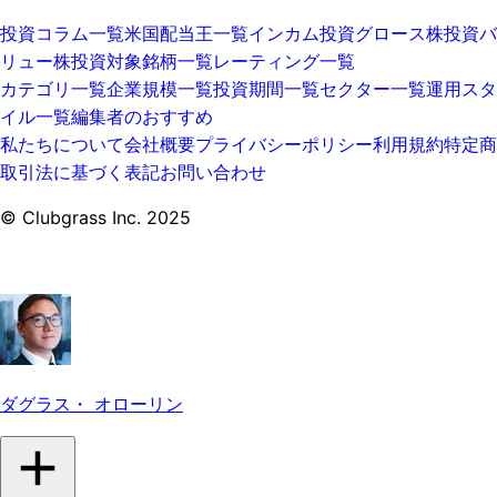
投資コラム一覧
米国配当王一覧
インカム投資
グロース株投資
バ
リュー株投資
対象銘柄一覧
レーティング一覧
カテゴリ一覧
企業規模一覧
投資期間一覧
セクター一覧
運用スタ
イル一覧
編集者のおすすめ
私たちについて
会社概要
プライバシーポリシー
利用規約
特定商
取引法に基づく表記
お問い合わせ
© Clubgrass Inc. 2025
ダグラス・ オローリン