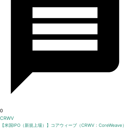
0
CRWV
【米国IPO（新規上場）】コアウィーブ（CRWV：CoreWeave）