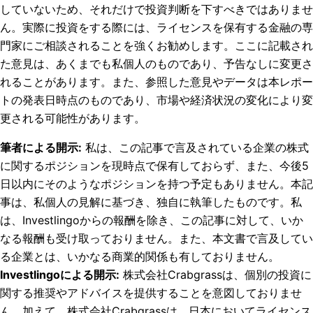
していないため、それだけで投資判断を下すべきではありませ
ん。実際に投資をする際には、ライセンスを保有する金融の専
門家にご相談されることを強くお勧めします。ここに記載され
た意見は、あくまでも私個人のものであり、予告なしに変更さ
れることがあります。また、参照した意見やデータは本レポー
トの発表日時点のものであり、市場や経済状況の変化により変
更される可能性があります。
筆者による開示
:
私は、この記事で言及されている企業の株式
に関するポジションを現時点で保有しておらず、また、今後5
日以内にそのようなポジションを持つ予定もありません。
本記
事は、私個人の見解に基づき、独自に執筆したものです。私
は、Investlingoからの報酬を除き、この記事に対して、いか
なる報酬も受け取っておりません。また、本文書で言及してい
る企業とは、いかなる商業的関係も有しておりません。
Investlingoによる開示
:
株式会社Crabgrassは、個別の投資に
関する推奨やアドバイスを提供することを意図しておりませ
ん。加えて、株式会社Crabgrassは、日本においてライセンス